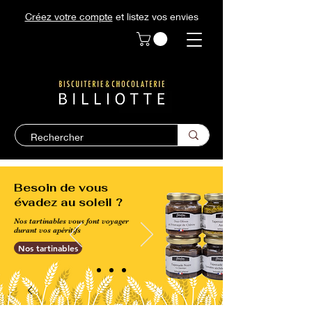
Créez votre compte
et listez vos envies
Besoin de vous
évadez au soleil ?
Nos tartinables vous font voyager
durant vos apéritifs
Nos tartinables