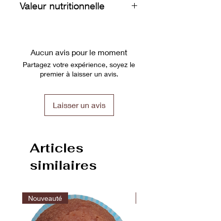
Valeur nutritionnelle
sec
Valeurs nutritionnelles pour 100g :
Energie 1644 kJ / 393 kcal, matières
grasses 20g dont acides gras
Aucun avis pour le moment
saturés 12g,
Partagez votre expérience, soyez le
glucides 47g dont sucres 25g,
premier à laisser un avis.
protéines 5.4g, sel 0.54g
Laisser un avis
Articles
similaires
Nouveauté
Nouveauté