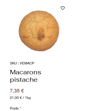
SKU : VEMACP
Macarons
pistache
Prix
7,35 €
21,00 €
/
1kg
21,00 €
pour
Poids
*