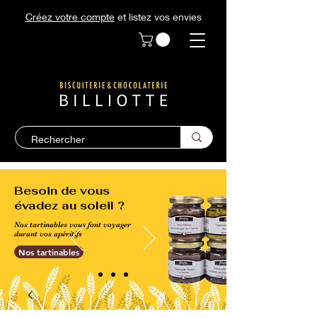
Créez votre compte
et listez vos envies
Besoin de vous
évadez au soleil ?
Nos tartinables vous font voyager
durant vos apéritifs
Nos tartinables