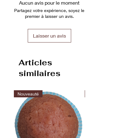
Aucun avis pour le moment
DDM : 6 mois
grasses 23g dont acides gras
Fabriqué par : L'épicurien
Partagez votre expérience, soyez le
saturés 5.9g, glucides 7.2g dont
premier à laisser un avis.
sucres 0.7g, protéines 6.1g, sel
0.5g.
Laisser un avis
Articles
similaires
Nouveauté
Nouveauté