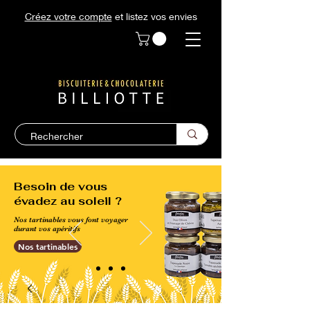
Créez votre compte
et listez vos envies
Besoin de vous
évadez au soleil ?
Nos tartinables vous font voyager
durant vos apéritifs
Nos tartinables